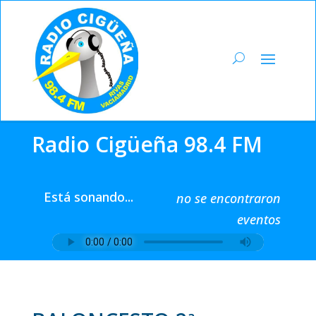
Radio Cigüeña 98.4 FM
Está sonando...
no se encontraron
eventos