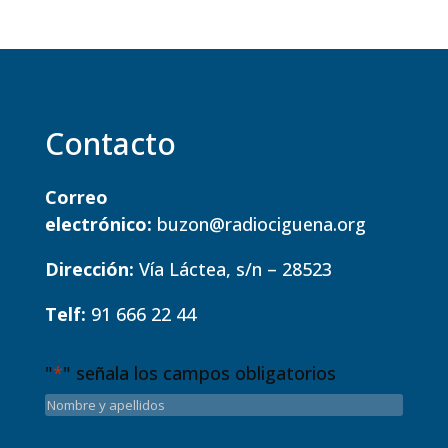
Contacto
Correo
electrónico:
buzon@radiociguena.org
Dirección:
Vía Láctea, s/n – 28523
Telf:
91 666 22 44
"
*
" señala los campos obligatorios