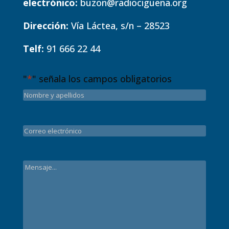
electrónico:
buzon@radiociguena.org
Dirección:
Vía Láctea, s/n – 28523
Telf:
91 666 22 44
"
*
" señala los campos obligatorios