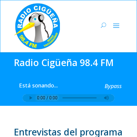
Radio Cigüeña 98.4 FM
Está sonando...
Bypass
Entrevistas del programa